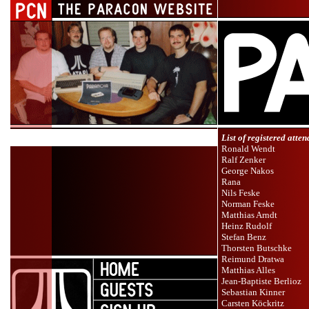
List of registered atten
Ronald Wendt
Ralf Zenker
George Nakos
Rana
Nils Feske
Norman Feske
Matthias Arndt
Heinz Rudolf
Stefan Benz
Thorsten Butschke
Reimund Dratwa
Matthias Alles
Jean-Baptiste Berlioz
Sebastian Kinner
Carsten Köckritz